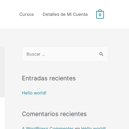
Cursos
Detalles de Mi Cuenta
0
B
u
s
c
Entradas recientes
a
Hello world!
r
p
o
Comentarios recientes
r
:
A WordPress Commenter
en
Hello world!