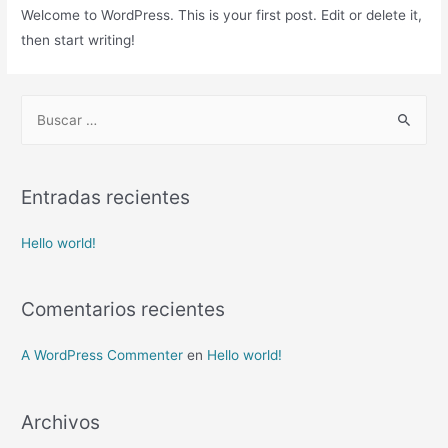
Welcome to WordPress. This is your first post. Edit or delete it,
then start writing!
B
u
s
c
Entradas recientes
a
r
Hello world!
p
o
Comentarios recientes
r
:
A WordPress Commenter
en
Hello world!
Archivos