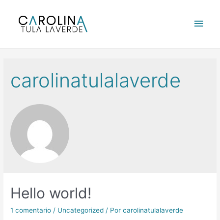
Ir
al
Men
contenido
princ
carolinatulalaverde
Hello world!
1 comentario
/
Uncategorized
/ Por
carolinatulalaverde