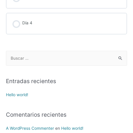
Día 4
B
u
s
c
Entradas recientes
a
r
Hello world!
p
o
Comentarios recientes
r
:
A WordPress Commenter
en
Hello world!