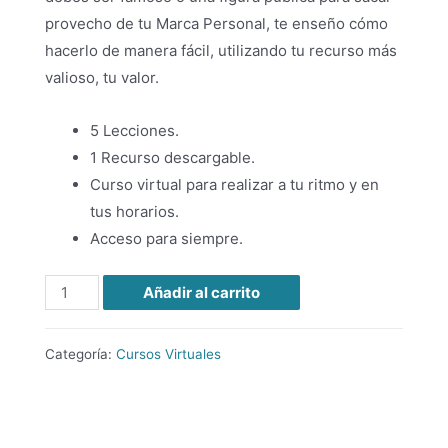
provecho de tu Marca Personal, te enseño cómo
hacerlo de manera fácil, utilizando tu recurso más
valioso, tu valor.
5 Lecciones.
1 Recurso descargable.
Curso virtual para realizar a tu ritmo y en
tus horarios.
Acceso para siempre.
Plan
Añadir al carrito
de
Marca
Categoría:
Cursos Virtuales
Personal
cantidad