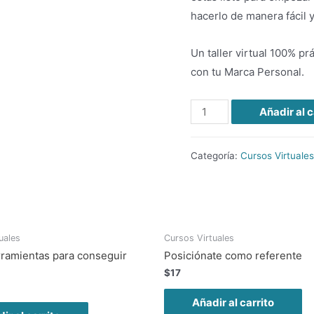
hacerlo de manera fácil y
Un taller virtual 100% p
con tu Marca Personal.
Monetiza
Añadir al c
tu
Marca
Categoría:
Cursos Virtuales
Personal
cantidad
uales
Cursos Virtuales
rramientas para conseguir
Posiciónate como referente
$
17
Añadir al carrito