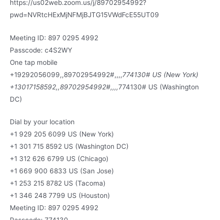
https://us02web.zoom.us/j/89702954992?
pwd=NVRtcHExMjNFMjBJTG15VWdFcE55UT09
Meeting ID: 897 0295 4992
Passcode: c4S2WY
One tap mobile
+19292056099,,89702954992#,,,,
774130# US (New York)
+13017158592,,89702954992#,,,,
774130# US (Washington
DC)
Dial by your location
+1 929 205 6099 US (New York)
+1 301 715 8592 US (Washington DC)
+1 312 626 6799 US (Chicago)
+1 669 900 6833 US (San Jose)
+1 253 215 8782 US (Tacoma)
+1 346 248 7799 US (Houston)
Meeting ID: 897 0295 4992