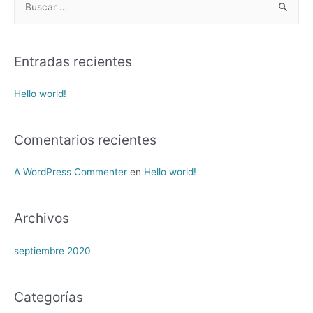
u
s
c
Entradas recientes
a
r
Hello world!
p
o
Comentarios recientes
r
:
A WordPress Commenter
en
Hello world!
Archivos
septiembre 2020
Categorías